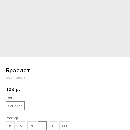
Браслет
SKU:
ОБ010
100
р.
Пол
Женское
Размер
XS
S
M
L
XL
XXL