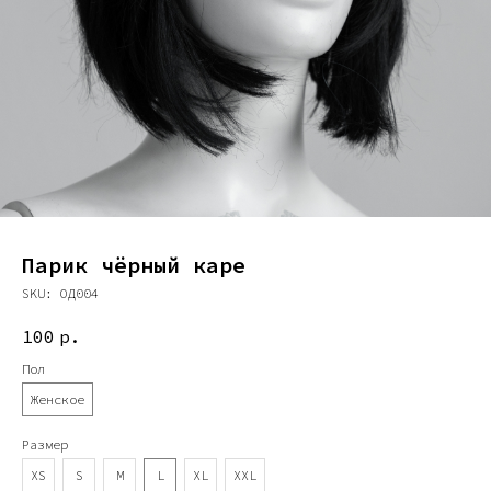
Парик чёрный каре
SKU:
ОД004
100
р.
Пол
Женское
Размер
XS
S
M
L
XL
XXL