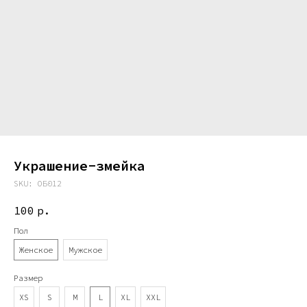
Украшение-змейка
SKU:
ОБ012
100
р.
Пол
Женское
Мужское
Размер
XS
S
M
L
XL
XXL