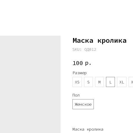
Маска кролика
SKU:
ОД012
р.
100
Размер
XS
S
M
L
XL
Пол
Женское
Маска кролика