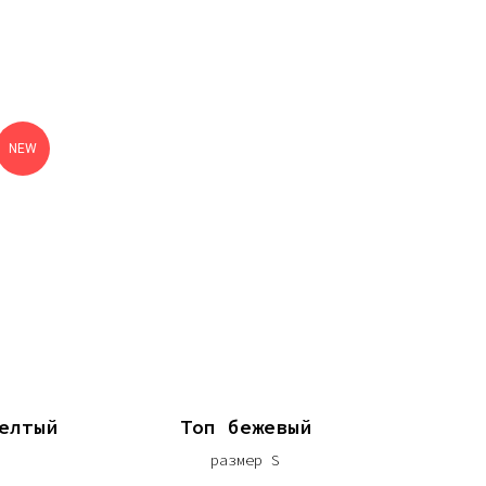
NEW
елтый
Топ бежевый
размер S